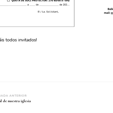
áis todos invitados!
vegación
RADA ANTERIOR
l de nuestra iglesia
tradas