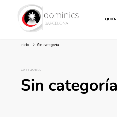
QUIÉN
Dominicos Barcelona
Inicio
Sin categoría
CATEGORÍA
Sin categorí